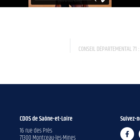
CONSEIL DÉPARTEMENTAL 71 :
CDOS de Saône-et-Loire
Suivez-n
16 rue des Près
71300 Montceau-les-Mines