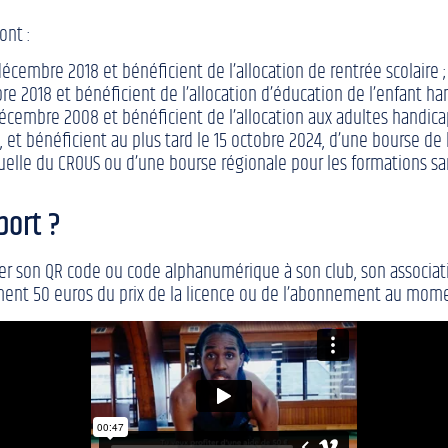
ont :
écembre 2018 et bénéficient de l’allocation de rentrée scolaire ;
bre 2018 et bénéficient de l’allocation d’éducation de l’enfant ha
décembre 2008 et bénéficient de l’allocation aux adultes handica
, et bénéficient au plus tard le 15 octobre 2024, d’une bourse de
elle du CROUS ou d’une bourse régionale pour les formations sani
port ?
senter son QR code ou code alphanumérique à son club, son associa
ent 50 euros du prix de la licence ou de l’abonnement au moment