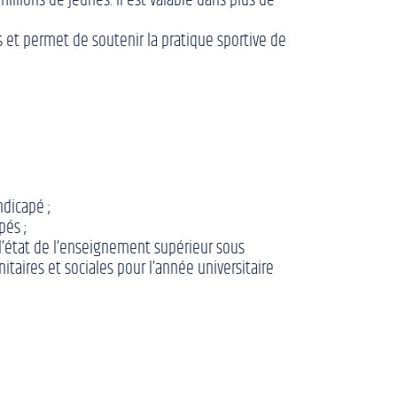
illions de jeunes. Il est valable dans plus de
s et permet de soutenir la pratique sportive de
ndicapé ;
pés ;
 l’état de l’enseignement supérieur sous
taires et sociales pour l’année universitaire