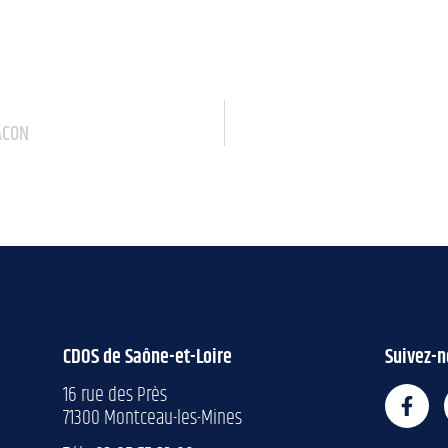
ÂCON
CDOS de Saône-et-Loire
Suivez-n
16 rue des Près
71300 Montceau-les-Mines