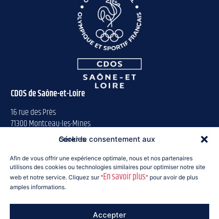
CDOS de Saône-et-Loire
16 rue des Près
71300 Montceau-les-Mines
Gérer le consentement aux cookies
Tél : 03 85 57 63 00
saoneetloire@franceolympique.com
Afin de vous offrir une expérience optimale, nous et nos partenaires
utilisons des cookies ou technologies similaires pour optimiser notre site
En savoir plus
Suivez-nous :
web et notre service. Cliquez sur "
" pour avoir de plus
amples informations.
Accepter