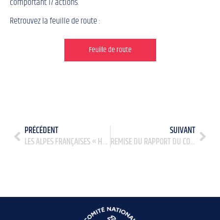
comportant 17 actions.
Retrouvez la feuille de route :
Feuille de route
PRÉCÉDENT
SUIVANT
LES ALPES FRANÇAISES « HÔTE PRESSENTI » POUR L’ORGANISATION DES JEUX D’HIVER 2030
REMISE DU RAPPORT DU COMITÉ NATIONAL POUR RENFORCER L’ÉTHIQUE ET LA VIE DÉMOCRATIQUE DANS LE SPORT