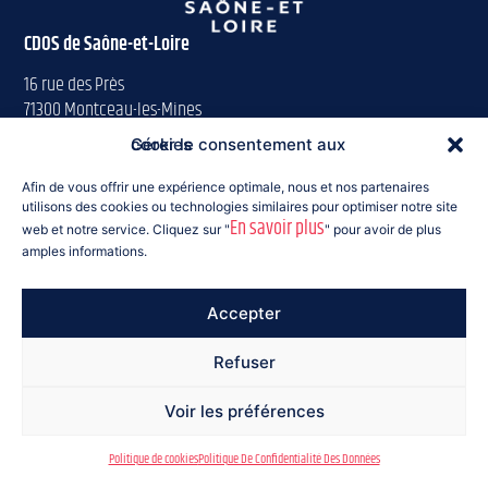
CDOS de Saône-et-Loire
16 rue des Près
71300 Montceau-les-Mines
Gérer le consentement aux cookies
Tél : 03 85 57 63 00
saoneetloire@franceolympique.com
Afin de vous offrir une expérience optimale, nous et nos partenaires
utilisons des cookies ou technologies similaires pour optimiser notre site
En savoir plus
Suivez-nous :
web et notre service. Cliquez sur "
" pour avoir de plus
amples informations.
Accepter
© 2026 CDOS 71
Refuser
Mentions légales
RGPD
Cookies
AWA Solutions
Voir les préférences
Politique de cookies
Politique De Confidentialité Des Données