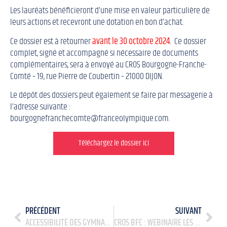
Les lauréats bénéficieront d’une mise en valeur particulière de
leurs actions et recevront une dotation en bon d’achat.
Ce dossier est à retourner
avant le 30 octobre 2024.
Ce dossier
complet, signé et accompagné si nécessaire de documents
complémentaires, sera à envoyé au CROS Bourgogne-Franche-
Comté – 19, rue Pierre de Coubertin – 21000 DIJON.
Le dépôt des dossiers peut également se faire par messagerie à
l’adresse suivante :
bourgognefranchecomte@franceolympique.com.
Téléchargez le dossier ici
PRÉCÉDENT
SUIVANT
ACCESSIBILITÉ DES GYMNASES MULTISPORTS : UN GUIDE RÉFÉRENCE
CROS BFC : WEBINAIRE LES VIOLENCES NUMÉRIQUES DANS LE SPORT