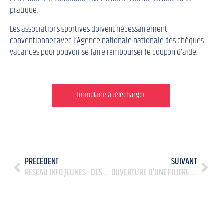
pratique.
Les associations sportives doivent nécessairement
conventionner avec l’Agence nationale nationale des chèques
vacances pour pouvoir se faire rembourser le coupon d’aide.
formulaire à télécharger
PRÉCÉDENT
SUIVANT
RÉSEAU INFO JEUNES : DES SÉANCES D’INFO EN LIVE SUR YOUTUBE… BAFA, SERVICE CIVIQUE, ADDICTIONS, STAGES À L’ÉTRANGER
OUVERTURE D’UNE FILIÈRE « SPORT-SANTÉ » À L’HÔPITAL DE PARAY-LE-MONIAL