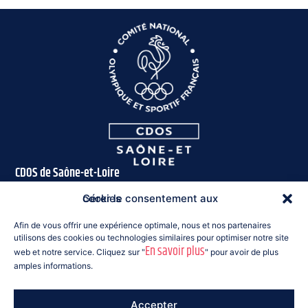
CDOS de Saône-et-Loire
16 rue des Près
Gérer le consentement aux cookies
71300 Montceau-les-Mines
Afin de vous offrir une expérience optimale, nous et nos partenaires
Tél : 03 85 57 63 00
utilisons des cookies ou technologies similaires pour optimiser notre site
En savoir plus
web et notre service. Cliquez sur "
" pour avoir de plus
saoneetloire@franceolympique.com
amples informations.
Suivez-nous :
Accepter