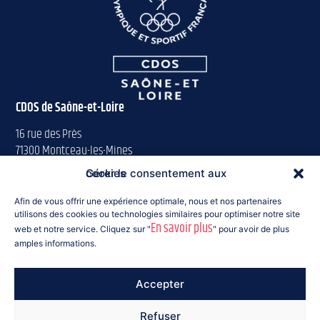
CDOS de Saône-et-Loire
16 rue des Près
71300 Montceau-les-Mines
Gérer le consentement aux cookies
Tél : 03 85 57 63 00
saoneetloire@franceolympique.com
Afin de vous offrir une expérience optimale, nous et nos partenaires
utilisons des cookies ou technologies similaires pour optimiser notre site
En savoir plus
Suivez-nous :
web et notre service. Cliquez sur "
" pour avoir de plus
amples informations.
Accepter
© 2026 CDOS 71
Refuser
Mentions légales
RGPD
Cookies