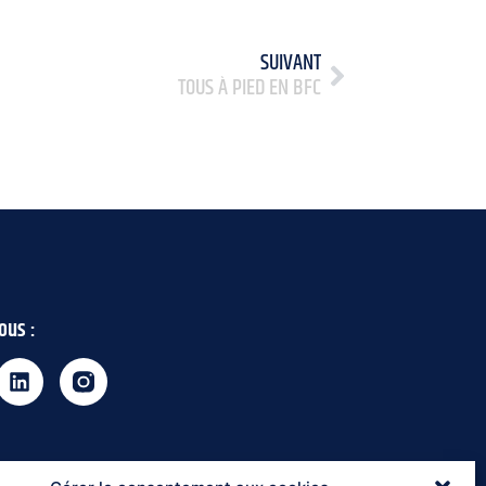
SUIVANT
TOUS À PIED EN BFC
ous :