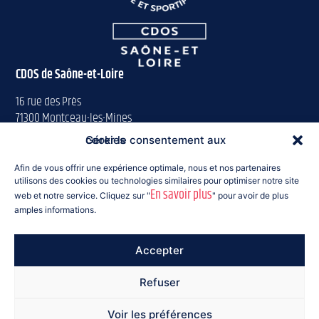
CDOS de Saône-et-Loire
16 rue des Près
71300 Montceau-les-Mines
Gérer le consentement aux cookies
Tél : 03 85 57 63 00
saoneetloire@franceolympique.com
Afin de vous offrir une expérience optimale, nous et nos partenaires
utilisons des cookies ou technologies similaires pour optimiser notre site
En savoir plus
Suivez-nous :
web et notre service. Cliquez sur "
" pour avoir de plus
amples informations.
Accepter
© 2026 CDOS 71
Refuser
Mentions légales
RGPD
Cookies
AWA Solutions
Voir les préférences