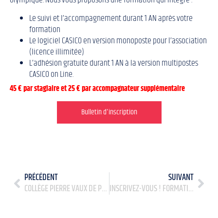
Olympique. Nous vous proposons une formation qui intègre :
Le suivi et l’accompagnement durant 1 AN après votre
formation
Le logiciel CASICO en version monoposte pour l’association
(licence illimitée)
L’adhésion gratuite durant 1 AN à la version multipostes
CASICO on Line.
45 € par stagiaire et 25 € par accompagnateur supplémentaire
Bulletin d'inscription
PRÉCÉDENT
SUIVANT
COLLÈGE PIERRE VAUX DE PIERRE DE BRESSE : UNE JOURNÉE OLYMPIQUE HAUTE EN COULEURS
INSCRIVEZ-VOUS ! FORMATION PRÉVENTION ET LUTTE CONTRE LES DISCRIMINATIONS DANS LES ASSOCIATIONS.