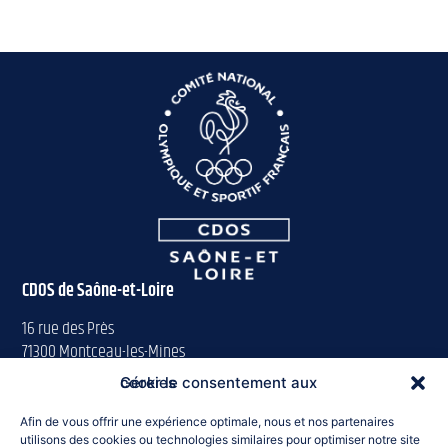
CDOS de Saône-et-Loire
16 rue des Près
71300 Montceau-les-Mines
Gérer le consentement aux cookies
Tél : 03 85 57 63 00
saoneetloire@franceolympique.com
Afin de vous offrir une expérience optimale, nous et nos partenaires
utilisons des cookies ou technologies similaires pour optimiser notre site