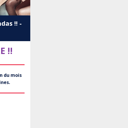
as !! -
 !!
on du mois
ines.