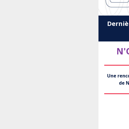
Derniè
N'
Une renco
de N