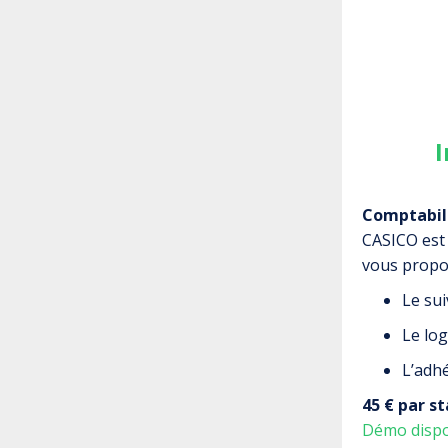
I
Comptabili
CASICO est
vous propo
Le su
Le log
L’adhé
45 € par s
Démo dispo