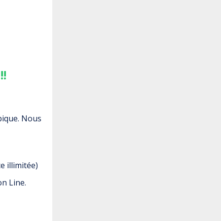
!!
pique. Nous
 illimitée)
n Line.